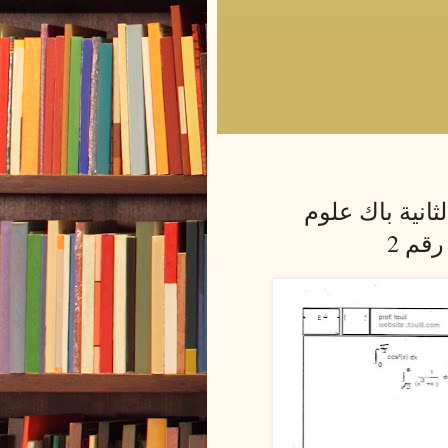
نية باك علوم
قم 2