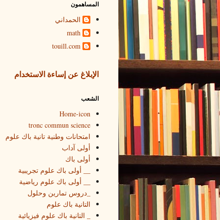
المساهمون
الحمداني
math
touill.com
الإبلاغ عن إساءة الاستخدام
الشعب
Home-icon
tronc commun science
امتحانات وطنية تانية باك علوم
أولى آداب
أولى باك
__ أولى باك علوم تجريبية
__ أولى باك علوم رياضية
_دروس تمارين وحلول
التانية باك علوم
_ التانية باك علوم فيزيائية