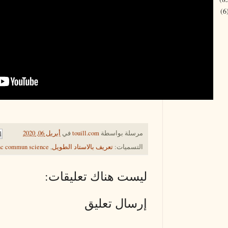
(6
مرسلة بواسطة
touill.com
في
أبريل 06, 2020
التسميات:
تعريف بالاستاد الطويل
,
nc commun science
ليست هناك تعليقات:
إرسال تعليق